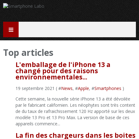
Top articles
L'emballage de l'iPhone 13 a
changé pour des raisons
environnementales...
19 septembre 2021 ( #
News
, #
Apple
, #
Smartphones
)
Cette semaine, la nouvelle série iPhone 13 a été dévoilée
par le fabricant californien. Les néophytes sont très content
de du taux de rafraichissement 120 Hz apporté sur les deux
modèle 13 Pro et 13 Pro Max. La version de base de ces
appareils commence...
La fin des chargeurs dans les boites