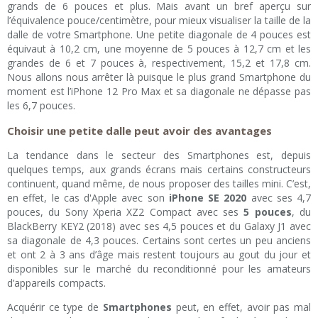
grands de 6 pouces et plus. Mais avant un bref aperçu sur
l’équivalence pouce/centimètre, pour mieux visualiser la taille de la
dalle de votre Smartphone. Une petite diagonale de 4 pouces est
équivaut à 10,2 cm, une moyenne de 5 pouces à 12,7 cm et les
grandes de 6 et 7 pouces à, respectivement, 15,2 et 17,8 cm.
Nous allons nous arrêter là puisque le plus grand Smartphone du
moment est l’iPhone 12 Pro Max et sa diagonale ne dépasse pas
les 6,7 pouces.
Choisir une petite dalle peut avoir des avantages
La tendance dans le secteur des Smartphones est, depuis
quelques temps, aux grands écrans mais certains constructeurs
continuent, quand même, de nous proposer des tailles mini. C’est,
en effet, le cas d'Apple avec son
iPhone SE 2020
avec ses 4,7
pouces, du Sony Xperia XZ2 Compact avec ses
5 pouces
, du
BlackBerry KEY2 (2018) avec ses 4,5 pouces et du Galaxy J1 avec
sa diagonale de 4,3 pouces. Certains sont certes un peu anciens
et ont 2 à 3 ans d’âge mais restent toujours au gout du jour et
disponibles sur le marché du reconditionné pour les amateurs
d’appareils compacts.
Acquérir ce type de
Smartphones
peut, en effet, avoir pas mal