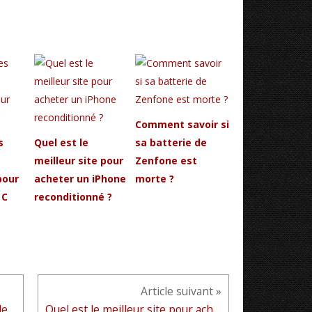
Comment savoir si
s
Quel est le
sa batterie de
meilleur site pour
Zenfone est
pour
acheter un iPhone
morte ?
 C
reconditionné ?
Article suivant »
Comment savoir si sa batterie de Zenfone est morte ?
Quel est le meilleur site pour acheter un iPhone reconditionné ?