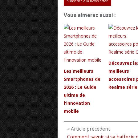
S'inscrire à la newsletter
Vous aimerez aussi :
Découvrez le
Les meilleurs
meilleurs
Smartphones de
accessoires 
2026 : Le Guide
Realme série
ultime de
l'innovation
mobile
« Article précédent