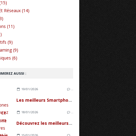
(15)
Et Réseaux (14)
3)
ons (11)
)
ifs (9)
Gaming (9)
iques (6)
IMEREZ AUSSI :
19/01/2026
…
Les meilleurs Smartphones de 2026 : Le Guide ultime de l'innovation mobile
18/01/2026
…
Découvrez les meilleurs accessoires pour Realme série C
15/01/2026
…