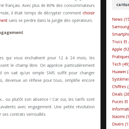
CATÉGO
ché français. Avec plus de 80% des consommateurs
rmule, il était temps de décrypter comment
choisir
News (1
ment
sans se perdre dans la jungle des opérateurs.
Samsung
engagement
Smartpho
Trucs Et 
Apple (92
Pratiques
ques qui vous enchaînent pour 12 à 24 mois, les
Tech (49
ent le champ libre. On apprécie particulièrement
Huawei (
d on sait qu'un simple SMS suffit pour changer
Systèmes
ro, devenue un réflexe pour tous, simplifie encore
Chiffres 
Deals (2
x... ou plutôt son absence ! Car oui, les tarifs sont
Puces Et 
quivalents avec engagement. Une petite révolution
Informat
 ses contrats verrouillés.
Xiaomi (
Divers (1