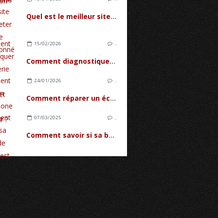
Quel est le meilleur site pour acheter un iPhone reconditionné ?
15/02/2026
…
Comment diagnostiquer une batterie d'iPhone fatiguée et quand la remplacer ?
24/01/2026
…
Comment réparer un écran iPhone 17 avec le tactile en panne ?
07/03/2025
…
Comment savoir si sa batterie de Zenfone est morte ?