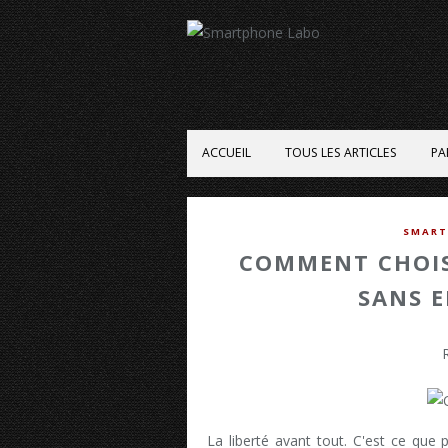
ACCUEIL
TOUS LES ARTICLES
PA
SMART
COMMENT CHOIS
SANS 
La liberté avant tout. C'est ce que