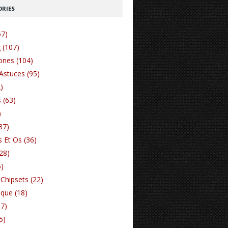
RIES
57)
 (107)
nes (104)
Astuces (95)
)
 (63)
)
37)
 Et Os (36)
(28)
6)
Chipsets (22)
ique (18)
17)
5)