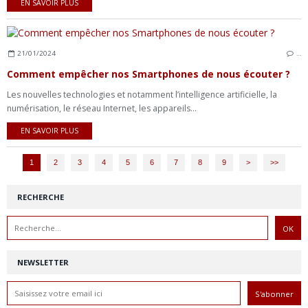
EN SAVOIR PLUS
21/01/2024
…
Comment empêcher nos Smartphones de nous écouter ?
Les nouvelles technologies et notamment l’intelligence artificielle, la
numérisation, le réseau Internet, les appareils...
EN SAVOIR PLUS
1
2
3
4
5
6
7
8
9
>
>>
RECHERCHE
NEWSLETTER