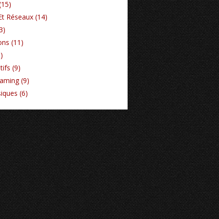
(15)
Et Réseaux (14)
3)
ons (11)
)
ifs (9)
Gaming (9)
iques (6)