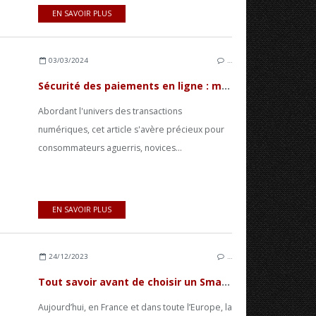
EN SAVOIR PLUS
03/03/2024
…
Sécurité des paiements en ligne : méthodes, risques et prévention
Abordant l'univers des transactions
numériques, cet article s'avère précieux pour
consommateurs aguerris, novices...
EN SAVOIR PLUS
24/12/2023
…
Tout savoir avant de choisir un Smartphone double SIM
Aujourd’hui, en France et dans toute l’Europe, la