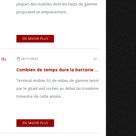
plupart des mobiles dont les hauts de gamme
proposent un emplacement...
EN SAVOIR PLUS
29/11/2023
…
Combien de temps dure la batterie du Galaxy A54 (autonomie) ?
Terminal mobile 5G de milieu de gamme lancé
par le géant sud coréen au début du troisième
trimestre de cette année...
EN SAVOIR PLUS