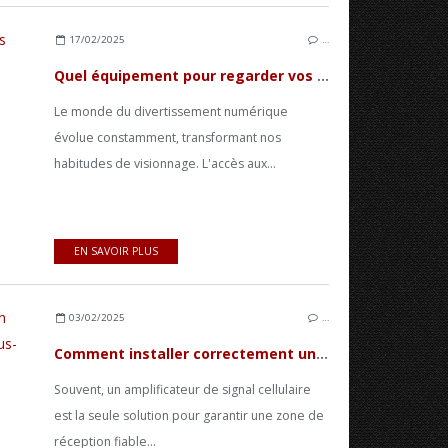
17/02/2025
…
Quel équipement pour regarder vos émissions et séries en replay ?
Le monde du divertissement numérique
évolue constamment, transformant nos
habitudes de visionnage. L'accès aux...
EN SAVOIR PLUS
03/02/2025
…
Comment installer correctement un amplificateur de signal mobile par vous-même
Souvent, un amplificateur de signal cellulaire
est la seule solution pour garantir une zone de
réception fiable...