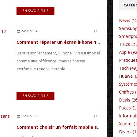
CATÉGO
EN SAVOIR PLUS
News (1
Samsung
24/01/2026
…
Smartpho
Comment réparer un écran iPhone 17 avec le tactile en panne ?
Trucs Et 
Apple (92
Depuis son lancement, l'iPhone 17 s'est imposé
Pratiques
comme une référence, mais sa finesse
Tech (49
extrême le rend vulnérable....
Huawei (
Systèmes
Chiffres 
EN SAVOIR PLUS
Deals (2
Puces Et 
Informat
16/06/2025
…
Xiaomi (
Comment choisir un forfait mobile sans engagement ?
Divers (1