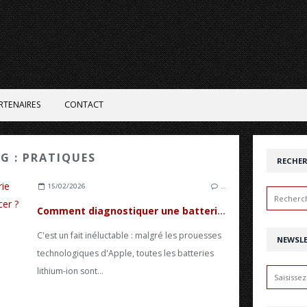
RTENAIRES
CONTACT
AG : PRATIQUES
RECHE
15/02/2026
…
Comment diagnostiquer une batterie d'iPhone fatiguée et quand la remplacer ?
C'est un fait inéluctable : malgré les prouesses
NEWSL
technologiques d'Apple, toutes les batteries
lithium-ion sont...