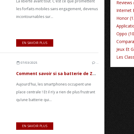
La liberté avant tout. C'est ce que promettent
Reviews 
les forfaits mobiles sans engagement, devenus
Internet 
incontournables sur...
Honor (1
Applicati
Oppo (10
Comparat
EN SAVOIR PLUS
Jeux Et 
Les Class
07/03/2025
…
Comment savoir si sa batterie de Zenfone est morte ?
Aujourd'hui, les smartphones occupent une
place centrale ! Et il n’y a rien de plus frustrant
qu’une batterie qui...
EN SAVOIR PLUS