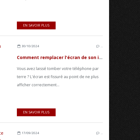
EN SAVOIR PLUS
30/10/2024
…
Comment remplacer l'écran de son iPhone 12 Pro Max ?
Vous avez laissé tomber votre téléphone par
terre ? L'écran est fissuré au point de ne plus
afficher correctement...
EN SAVOIR PLUS
17/09/2024
…