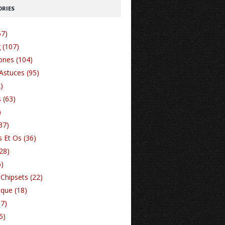
RIES
57)
 (107)
nes (104)
Astuces (95)
)
 (63)
)
37)
 Et Os (36)
(28)
6)
Chipsets (22)
ique (18)
17)
5)