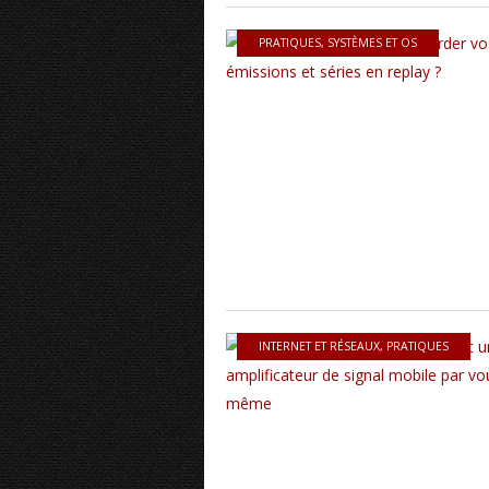
PRATIQUES
,
SYSTÈMES ET OS
INTERNET ET RÉSEAUX
,
PRATIQUES