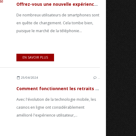
Offrez-vous une nouvelle expérience mobile en changeant d'opérateur et de Smartphone
De nombreux utilisateurs de smartphones sont
en quête de changement. Cela tombe bien,
puisque le marché de la téléphonie...
EN SAVOIR PLUS
25/04/2024
…
Comment fonctionnent les retraits rapides pour les casinos en ligne sur Smartphone
Avec l'évolution de la technologie mobile, les
casinos en ligne ont considérablement
amélioré l'expérience utilisateur,...