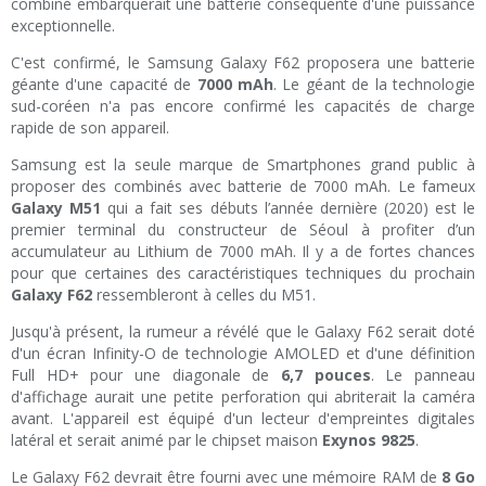
combiné embarquerait une batterie conséquente d'une puissance
exceptionnelle.
C'est confirmé, le Samsung Galaxy F62 proposera une batterie
géante d'une capacité de
7000 mAh
. Le géant de la technologie
sud-coréen n'a pas encore confirmé les capacités de charge
rapide de son appareil.
Samsung est la seule marque de Smartphones grand public à
proposer des combinés avec batterie de 7000 mAh. Le fameux
Galaxy M51
qui a fait ses débuts l’année dernière (2020) est le
premier terminal du constructeur de Séoul à profiter d’un
accumulateur au Lithium de 7000 mAh. Il y a de fortes chances
pour que certaines des caractéristiques techniques du prochain
Galaxy F62
ressembleront à celles du M51.
Jusqu'à présent, la rumeur a révélé que le Galaxy F62 serait doté
d'un écran Infinity-O de technologie AMOLED et d'une définition
Full HD+ pour une diagonale de
6,7 pouces
. Le panneau
d'affichage aurait une petite perforation qui abriterait la caméra
avant. L'appareil est équipé d'un lecteur d'empreintes digitales
latéral et serait animé par le chipset maison
Exynos 9825
.
Le Galaxy F62 devrait être fourni avec une mémoire RAM de
8 Go