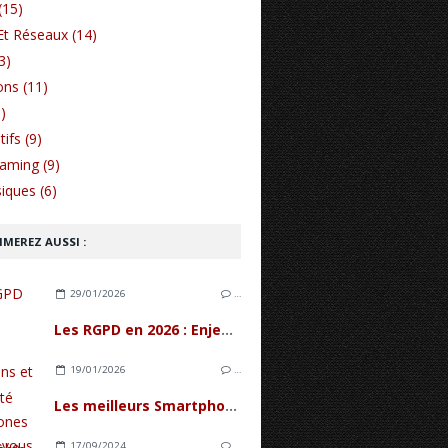
(15)
Et Réseaux (14)
3)
ons (11)
)
ifs (9)
Gaming (9)
iques (6)
IMEREZ AUSSI :
29/01/2026
…
Les RGPD en 2026 : Enjeux, innovations et conformité pour l'écosystème mobile
19/01/2026
…
Les meilleurs Smartphones de 2026 : Le Guide ultime de l'innovation mobile
17/09/2024
…