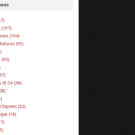
RIES
57)
 (107)
nes (104)
Astuces (95)
)
 (63)
)
37)
 Et Os (36)
(28)
6)
Chipsets (22)
ique (18)
17)
5)