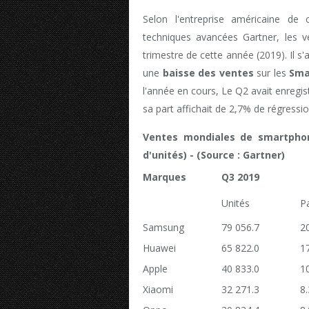
Selon l'entreprise américaine de
techniques avancées Gartner, les 
trimestre de cette année (2019). Il s'
une
baisse des ventes
sur les
Sma
l'année en cours, Le Q2 avait enregis
sa part affichait de 2,7% de régressio
Ventes mondiales de smartphone
d'unités) - (Source : Gartner)
Marques
Q3 2019
Unités
P
Samsung
79 056.7
2
Huawei
65 822.0
1
Apple
40 833.0
1
Xiaomi
32 271.3
8