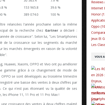
.0 %
30 563.4
7.9 %
Reviews 
5.8 %
153 965.8
39.6 %
Internet 
Honor (1
00 %
389 074.0
100 %
Applicati
 être relancées l'année prochaine selon la même
Oppo (10
incipal de la recherche chez
Gartner
a déclaré :
Comparat
nnée de croissance". Selon lui, "Les Smartphones
Jeux Et 
é de la croissance sur les segments du marché
Les Class
 sur les marchés émergents en raison de la volonté
ble".
VOUS A
g, Huawei, Xiaomi, OPPO et Vivo ont pu améliorer
enne gamme grâce à ce changement de mode de
OPPO se sont développés au troisième trimestre
registré une baisse des ventes à deux chiffres par
. Ce qui n'est pas étonnant vu la qualité de ses
, les iPhone 11, 11 Pro et 11 Pro Max !
 une croissance des ventes à deux chiffres malgré