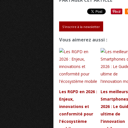
PARTAGER CET ARTICLE
S'inscrire à la newsletter
Vous aimerez aussi :
Les RGPD en 2026 :
Les meilleurs
Enjeux,
Smartphones
innovations et
2026 : Le Gui
conformité pour
ultime de
l'écosystème
l'innovation