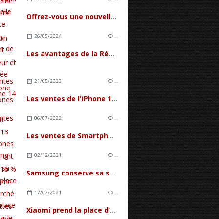
Offrez-vous une nouvelle expérience mobile en changeant d'opérateur et de Smartphone
26/05/2024
…
Les avantages de la Réalité Augmentée sur smartphones
21/05/2023
…
Les ventes de l'iPhone 14 Plus dépassent celles du 13 Mini
06/07/2022
…
Les ventes de Smartphones Samsung ont chuté de 16 % au deuxième trimestre 2022
02/12/2021
…
Samsung conserve sa seconde place sur le marché des tablettes au troisième trimestre
17/07/2021
…
Xiaomi prend la place d’Apple sur le marché mondial des Smartphones