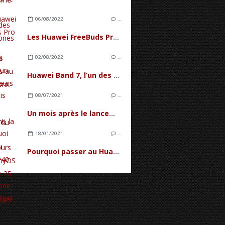
06/08/2022
…
Les Huawei FreeBuds Pro 2, des écouteurs premiums au meilleur prix
02/08/2022
…
Huawei Band 7, l’un des meilleurs bracelets d’activité physique du moment
08/07/2021
…
Un mois après le lancement, la base d'utilisateurs d'HarmonyOS 2 compte 25 millions d'utilisateurs
18/01/2021
…
Pourquoi passer au Huawei P40 lite ? Un Smartphone bien équilibré