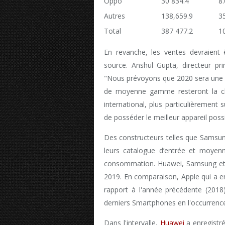
Oppo
30 834.4
8
Autres
138,659.9
3
Total
387 477.2
1
En revanche, les ventes devraient
source. Anshul Gupta, directeur pr
"Nous prévoyons que 2020 sera une a
de moyenne gamme resteront la cl
international, plus particulièrement
de posséder le meilleur appareil possi
Des constructeurs telles que Samsun
leurs catalogue d’entrée et moy
consommation. Huawei, Samsung et 
2019. En comparaison, Apple qui a en
rapport à l'année précédente (2018)
derniers Smartphones en l'occurrence
Dans l'intervalle,
Huawei
a enregistré