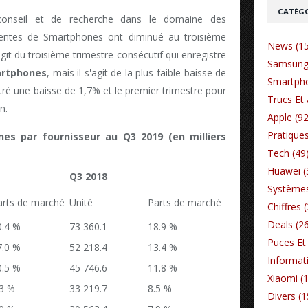
CATÉGO
 conseil et de recherche dans le domaine des
ventes de Smartphones ont diminué au troisième
News (1
agit du troisième trimestre consécutif qui enregistre
Samsung
rtphones
, mais il s'agit de la plus faible baisse de
Smartpho
tré une baisse de 1,7% et le premier trimestre pour
Trucs Et 
n.
Apple (92
Pratiques
s par fournisseur au Q3 2019 (en milliers
Tech (49
Huawei (
Q3 2018
Systèmes
arts de marché
Unité
Parts de marché
Chiffres 
Deals (2
0.4 %
73 360.1
18.9 %
Puces Et 
7.0 %
52 218.4
13.4 %
Informat
0.5 %
45 746.6
11.8 %
Xiaomi (
.3 %
33 219.7
8.5 %
Divers (1