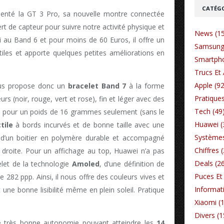
CATÉGO
senté la GT 3 Pro, sa nouvelle montre connectée
ert de capteur pour suivre notre activité physique et
News (1
i au Band 6 et pour moins de 60 Euros, il offre un
Samsung
utiles et apporte quelques petites améliorations en
Smartpho
Trucs Et 
Apple (92
ous propose donc un
bracelet Band 7
à la forme
Pratiques
urs (noir, rouge, vert et rose), fin et léger avec des
Tech (49
 pour un poids de 16 grammes seulement (sans le
Huawei (
tile
à bords incurvés et de bonne taille avec une
Systèmes
 d’un boitier en polymère durable et accompagné
Chiffres 
 droite. Pour un affichage au top, Huawei n’a pas
Deals (2
elet de la technologie
Amoled
, d’une définition de
Puces Et 
e 282 ppp. Ainsi, il nous offre des couleurs vives et
Informat
une bonne lisibilité même en plein soleil. Pratique
Xiaomi (
Divers (1
ne très bonne autonomie pouvant atteindre les
14