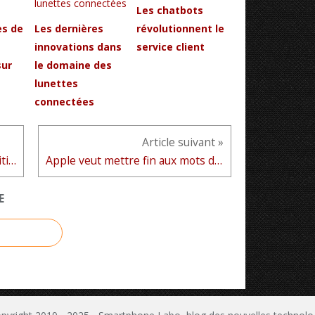
Les chatbots
es de
Les dernières
révolutionnent le
innovations dans
service client
ur
le domaine des
s
lunettes
connectées
Article suivant »
Comment réinitialiser la disposition de l'écran d'accueil sur iPhone 13 ?
Apple veut mettre fin aux mots de passe...
E