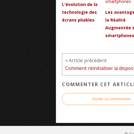
L'évolution de la
technologie des
Les avantag
écrans pliables
la Réalité
Augmentée s
smartphone
« Article précédent
COMMENTER CET ARTICL
Ajouter un commentaire