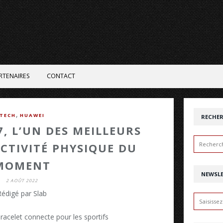
RTENAIRES
CONTACT
,
TECH
HUAWEI
RECHE
, L’UN DES MEILLEURS
ACTIVITÉ PHYSIQUE DU
MOMENT
NEWSL
2 AOÛT 2022
Rédigé par Slab