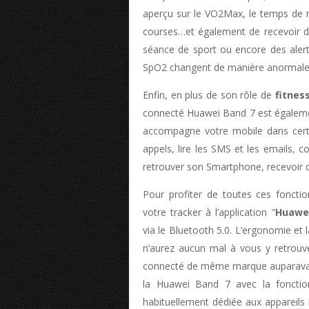
aperçu sur le VO2Max, le temps de réc
courses…et également de recevoir de
séance de sport ou encore des alert
SpO2 changent de manière anormale
Enfin, en plus de son rôle de
fitnes
connecté Huawei Band 7 est également
accompagne votre mobile dans cer
appels, lire les SMS et les emails, c
retrouver son Smartphone, recevoir d
Pour profiter de toutes ces fonction
votre tracker à l’application "
Huawei
via le Bluetooth 5.0. L’ergonomie et l
n’aurez aucun mal à vous y retrouve
connecté de même marque auparavant
la Huawei Band 7 avec la fonction
habituellement dédiée aux appareils