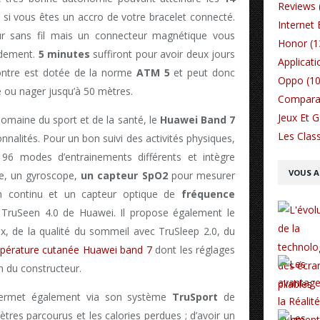
Reviews 
 si vous êtes un accro de votre bracelet connecté.
Internet 
ur sans fil mais un connecteur magnétique vous
Honor (1
idement.
5 minutes
suffiront pour avoir deux jours
Applicati
ontre est dotée de la norme
ATM 5
et peut donc
Oppo (10
 ou nager jusqu’à 50 mètres.
Comparat
Jeux Et 
domaine du sport et de la santé, le
Huawei Band 7
Les Class
nalités. Pour un bon suivi des activités physiques,
à 96 modes d’entrainements différents et intègre
VOUS A
re, un gyroscope,
un capteur SpO2
pour mesurer
n continu et un capteur optique de
fréquence
 TruSeen 4.0 de Huawei. Il propose également le
ax, de la qualité du sommeil avec TruSleep 2.0, du
pérature cutanée Huawei band 7
dont les réglages
n du constructeur.
 permet également via son système
TruSport
de
tres parcourus et les calories perdues ; d’avoir un