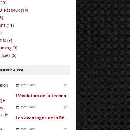
(15)
Et Réseaux (14)
3)
ons (11)
)
ifs (9)
Gaming (9)
iques (6)
IMEREZ AUSSI :
12/06/2024
…
L'évolution de la technologie des écrans pliables
26/05/2024
…
Les avantages de la Réalité Augmentée sur smartphones
28/04/2024
…