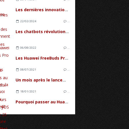
Les dernières innovations dans le domaine des lunettes connectées
22/02/2024
…
Les chatbots révolutionnent le service client
06/08/2022
…
Les Huawei FreeBuds Pro 2, des écouteurs premiums au meilleur prix
08/07/2021
…
Un mois après le lancement, la base d'utilisateurs d'HarmonyOS 2 compte 25 millions d'utilisateurs
18/01/2021
…
Pourquoi passer au Huawei P40 lite ? Un Smartphone bien équilibré