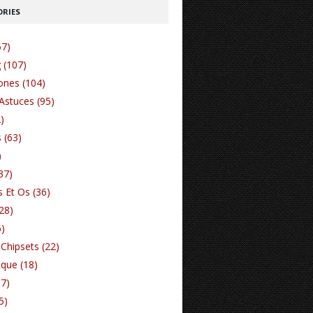
RIES
57)
 (107)
nes (104)
Astuces (95)
)
 (63)
)
37)
 Et Os (36)
(28)
6)
Chipsets (22)
ique (18)
17)
5)