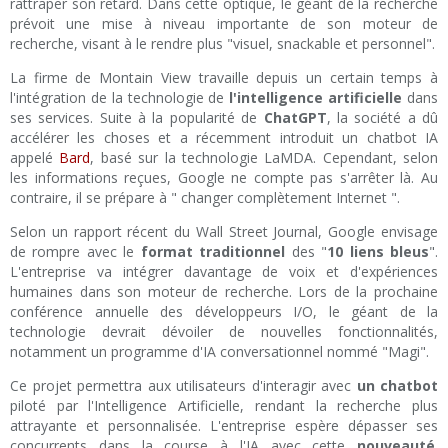
rattraper son retard. Dans cette optique, le géant de la recherche
prévoit une mise à niveau importante de son moteur de
recherche, visant à le rendre plus "visuel, snackable et personnel".
La firme de Montain View travaille depuis un certain temps à
l'intégration de la technologie de
l'intelligence artificielle
dans
ses services. Suite à la popularité de
ChatGPT
, la société a dû
accélérer les choses et a récemment introduit un chatbot IA
appelé
Bard
, basé sur la technologie LaMDA. Cependant, selon
les informations reçues, Google ne compte pas s'arrêter là. Au
contraire, il se prépare à " changer complètement Internet ".
Selon un rapport récent du Wall Street Journal, Google envisage
de rompre avec le
format traditionnel
des "
10 liens bleus
".
L'entreprise va intégrer davantage de voix et d'expériences
humaines dans son moteur de recherche. Lors de la prochaine
conférence annuelle des développeurs I/O, le géant de la
technologie devrait dévoiler de nouvelles fonctionnalités,
notamment un programme d'IA conversationnel nommé "Magi".
Ce projet permettra aux utilisateurs d'interagir avec
un chatbot
piloté par l'Intelligence Artificielle, rendant la recherche plus
attrayante et personnalisée. L'entreprise espère dépasser ses
concurrents dans la course à l'IA avec cette
nouveauté
.