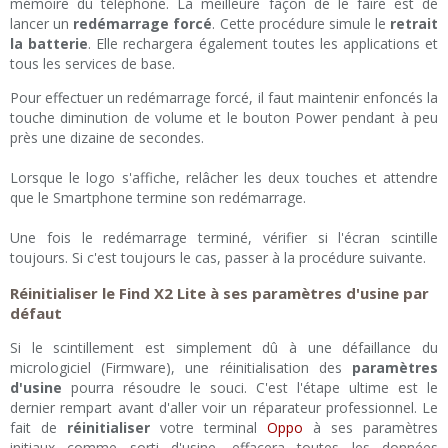
mémoire du téléphone. La meilleure façon de le faire est de
lancer un
redémarrage forcé
. Cette procédure simule le
retrait
la batterie
. Elle rechargera également toutes les applications et
tous les services de base.
Pour effectuer un redémarrage forcé, il faut maintenir enfoncés la
touche diminution de volume et le bouton Power pendant à peu
près une dizaine de secondes.
Lorsque le logo s'affiche, relâcher les deux touches et attendre
que le Smartphone termine son redémarrage.
Une fois le redémarrage terminé, vérifier si l'écran scintille
toujours. Si c'est toujours le cas, passer à la procédure suivante.
Réinitialiser le Find X2 Lite à ses paramètres d'usine par
défaut
Si le scintillement est simplement dû à une défaillance du
micrologiciel (Firmware), une réinitialisation des
paramètres
d'usine
pourra résoudre le souci. C'est l'étape ultime est le
dernier rempart avant d'aller voir un réparateur professionnel. Le
fait de
réinitialiser
votre terminal
Oppo
à ses paramètres
initiaux comme sorti d'usine, effacera toutes les données