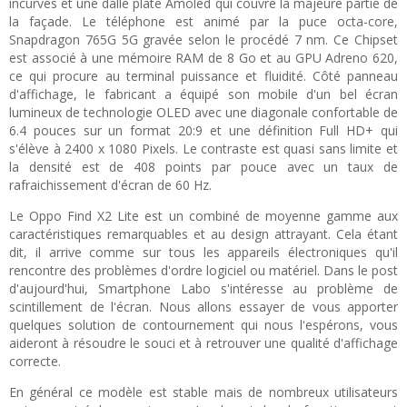
incurvés et une dalle plate Amoled qui couvre la majeure partie de
la façade. Le téléphone est animé par la puce octa-core,
Snapdragon 765G 5G gravée selon le procédé 7 nm. Ce Chipset
est associé à une mémoire RAM de 8 Go et au GPU Adreno 620,
ce qui procure au terminal puissance et fluidité. Côté panneau
d'affichage, le fabricant a équipé son mobile d'un bel écran
lumineux de technologie OLED avec une diagonale confortable de
6.4 pouces sur un format 20:9 et une définition Full HD+ qui
s'élève à 2400 x 1080 Pixels. Le contraste est quasi sans limite et
la densité est de 408 points par pouce avec un taux de
rafraichissement d'écran de 60 Hz.
Le Oppo Find X2 Lite est un combiné de moyenne gamme aux
caractéristiques remarquables et au design attrayant. Cela étant
dit, il arrive comme sur tous les appareils électroniques qu'il
rencontre des problèmes d'ordre logiciel ou matériel. Dans le post
d'aujourd'hui, Smartphone Labo s'intéresse au problème de
scintillement de l'écran. Nous allons essayer de vous apporter
quelques solution de contournement qui nous l'espérons, vous
aideront à résoudre le souci et à retrouver une qualité d'affichage
correcte.
En général ce modèle est stable mais de nombreux utilisateurs