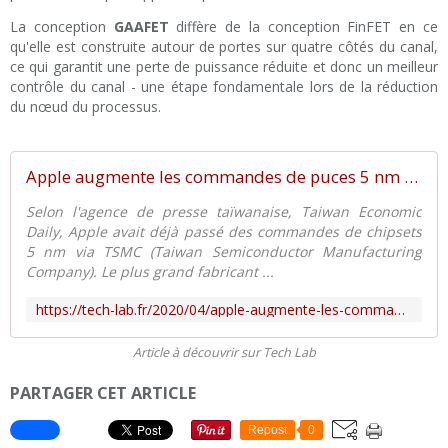
La conception
GAAFET
diffère de la conception FinFET en ce
qu'elle est construite autour de portes sur quatre côtés du canal,
ce qui garantit une perte de puissance réduite et donc un meilleur
contrôle du canal - une étape fondamentale lors de la réduction
du nœud du processus.
Apple augmente les commandes de puces 5 nm auprès de TSMC pour son iPhone 12 - Tech Lab
Selon l'agence de presse taïwanaise, Taiwan Economic
Daily, Apple avait déjà passé des commandes de chipsets
5 nm via TSMC (Taiwan Semiconductor Manufacturing
Company). Le plus grand fabricant ...
https://tech-lab.fr/2020/04/apple-augmente-les-commandes-de-puces-5-nm-aupres-de-tsmc-pour-son-iphone-12.html
Article à découvrir sur Tech Lab
PARTAGER CET ARTICLE
Repost
0