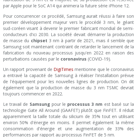
par Apple pour le SoC A14 qui animera la future série iPhone 12.
Pour concurrencer ce procédé, Samsung aurait réussi à faire son
premier développement majeur vers le procédé 3 nm, le géant
sud-coréen visant à devenir le premier fabricant mondial de semi-
conducteurs d'ici 2030. La société devait démarrer la production
de masse du
chipset
3 nm à partir de 2021, mais il semble que
Samsung soit maintenant contraint de retarder le lancement de la
fabrication du nouveau processus jusqu'en 2022 en raison des
perturbations causées par le
coronavirus
(COVID-19).
Un rapport provenant de
DigiTimes
mentionne que le coronavirus
a entravé la capacité de Samsung à réaliser l'installation prévue
de l'équipement pour les nouvelles lignes de production. On dit
également que la production de masse du 3 nm TSMC devrait
toujours commencer en 2022.
Le travail de
Samsung
pour le
processus 3 nm
est basé sur la
technologie Gate All Around (GAAFET) plutôt que FinFET. Il réduit
apparemment la taille totale du silicium de 35% tout en utilisant
environ 50% d'énergie en moins. Il permet également la même
consommation d'énergie et une augmentation de 33% des
performances par rapport au processus FinFET de 5 nm.