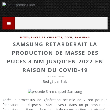
,
,
,
NEWS
PUCES ET CHIPSETS
TECH
SAMSUNG
SAMSUNG RETARDERAIT LA
PRODUCTION DE MASSE DES
PUCES 3 NM JUSQU'EN 2022 EN
RAISON DU COVID-19
15 AVRIL 2020
Rédigé par Slab
Après le processus de génération actuelle de 7 nm pour la
fabrication de chipsets, TSMC investit dans un processus de
fabrication de 5 nm et la majorité de sa production est réservée