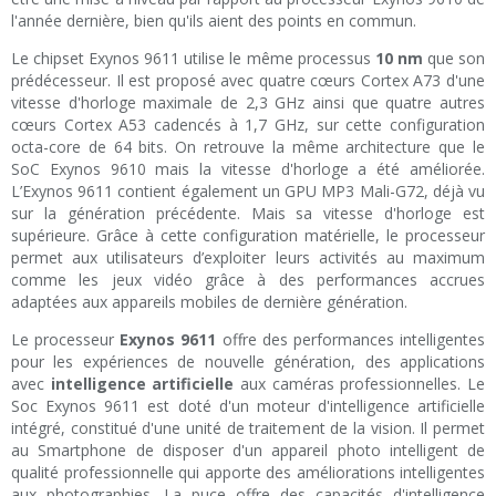
l'année dernière, bien qu'ils aient des points en commun.
Le chipset Exynos 9611 utilise le même processus
10 nm
que son
prédécesseur. Il est proposé avec quatre cœurs Cortex A73 d'une
vitesse d'horloge maximale de 2,3 GHz ainsi que quatre autres
cœurs Cortex A53 cadencés à 1,7 GHz, sur cette configuration
octa-core de 64 bits. On retrouve la même architecture que le
SoC Exynos 9610 mais la vitesse d'horloge a été améliorée.
L’Exynos 9611 contient également un GPU MP3 Mali-G72, déjà vu
sur la génération précédente. Mais sa vitesse d'horloge est
supérieure. Grâce à cette configuration matérielle, le processeur
permet aux utilisateurs d’exploiter leurs activités au maximum
comme les jeux vidéo grâce à des performances accrues
adaptées aux appareils mobiles de dernière génération.
Le processeur
Exynos 9611
offre des performances intelligentes
pour les expériences de nouvelle génération, des applications
avec
intelligence artificielle
aux caméras professionnelles. Le
Soc Exynos 9611 est doté d'un moteur d'intelligence artificielle
intégré, constitué d'une unité de traitement de la vision. Il permet
au Smartphone de disposer d'un appareil photo intelligent de
qualité professionnelle qui apporte des améliorations intelligentes
aux photographies. La puce offre des capacités d'intelligence