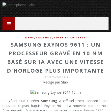
,
,
NEWS
SAMSUNG
PUCES ET CHIPSETS
SAMSUNG EXYNOS 9611 : UN
PROCESSEUR GRAVÉ EN 10 NM
BASÉ SUR IA AVEC UNE VITESSE
D'HORLOGE PLUS IMPORTANTE
22 SEPTEMBRE 2019
Rédigé par Slab
Le géant Sud Coréen
Samsung
a officiellement annoncé son
nouveau chipset baptisé Exynos 9611. La nouvelle puce semble
être une mise à niveau par rapport au processeur Exynos 9610 de