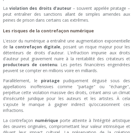
La
violation des droits d’auteur
– souvent appelée piratage –
peut entraîner des sanctions allant de simples amendes aux
peines de prison dans certains cas extrêmes.
Les risques de la contrefaçon numérique
L'essor du numérique a entraîné une augmentation exponentielle
de
la contrefaçon digitale
, posant un risque majeur pour les
détenteurs de droits d'auteur. L'infraction impunie aux droits
d'auteur peut gravement nuire à la rentabilité des créateurs et
producteurs de contenu
. Les pertes financières engendrées
peuvent se compter en millions voire en milliards.
Parallèlement, le
piratage
pudiquement déguisé sous des
appellations inoffensives comme "partage" ou "échange",
perpétue cette violation massive des droits, créant ainsi un climat
d'insécurité juridique pour les auteurs et les artistes. À cela
s'ajoute le manque à gagner indirect qu’occasionnent ces
infractions.
La contrefaçon
numérique
porte atteinte à l’intégrité artistique
des œuvres originales, compromettant leur valeur intrinsèque et
diluant leur impact culturel. La préservation de la création