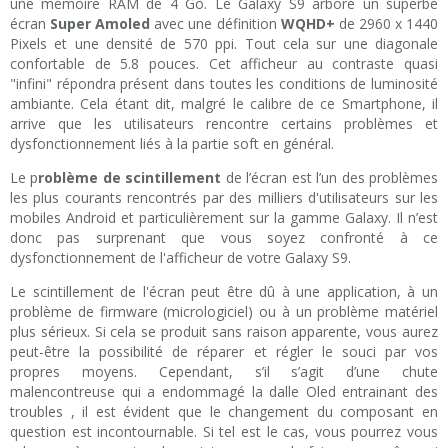
une mémoire RAM de 4 Go. Le Galaxy S9 arbore un superbe
écran
Super Amoled
avec une définition
WQHD+
de 2960 x 1440
Pixels et une densité de 570 ppi. Tout cela sur une diagonale
confortable de 5.8 pouces. Cet afficheur au contraste quasi
"infini" répondra présent dans toutes les conditions de luminosité
ambiante. Cela étant dit, malgré le calibre de ce Smartphone, il
arrive que les utilisateurs rencontre certains problèmes et
dysfonctionnement liés à la partie soft en général.
Le p
roblème de scintillement
de l’écran est l’un des problèmes
les plus courants rencontrés par des milliers d'utilisateurs sur les
mobiles Android et particulièrement sur la gamme Galaxy. Il n’est
donc pas surprenant que vous soyez confronté à ce
dysfonctionnement de l'afficheur de votre Galaxy S9.
Le scintillement de l'écran peut être dû à une application, à un
problème de firmware (micrologiciel) ou à un problème matériel
plus sérieux. Si cela se produit sans raison apparente, vous aurez
peut-être la possibilité de réparer et régler le souci par vos
propres moyens. Cependant, s’il s’agit d’une chute
malencontreuse qui a endommagé la dalle Oled entrainant des
troubles , il est évident que le changement du composant en
question est incontournable. Si tel est le cas, vous pourrez vous