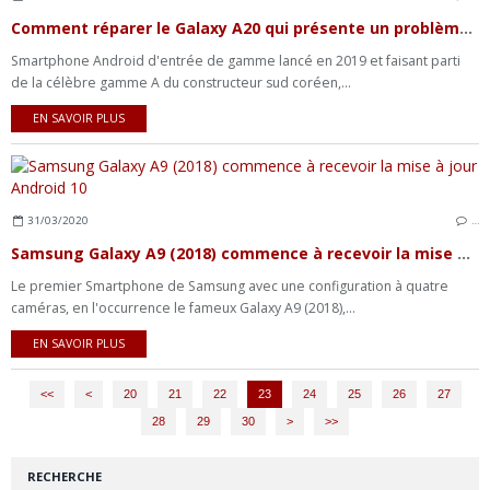
Comment réparer le Galaxy A20 qui présente un problème d'écran qui scintille ?
Smartphone Android d'entrée de gamme lancé en 2019 et faisant parti
de la célèbre gamme A du constructeur sud coréen,...
EN SAVOIR PLUS
31/03/2020
…
Samsung Galaxy A9 (2018) commence à recevoir la mise à jour Android 10
Le premier Smartphone de Samsung avec une configuration à quatre
caméras, en l'occurrence le fameux Galaxy A9 (2018),...
EN SAVOIR PLUS
<<
<
10
20
21
22
23
24
25
26
27
28
29
30
>
>>
RECHERCHE