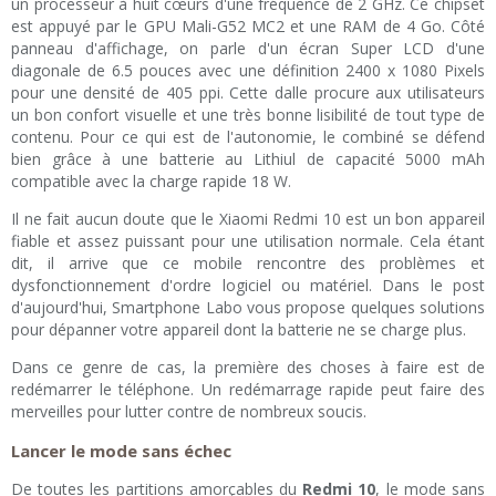
un processeur à huit cœurs d'une fréquence de 2 GHz. Ce chipset
est appuyé par le GPU Mali-G52 MC2 et une RAM de 4 Go. Côté
panneau d'affichage, on parle d'un écran Super LCD d'une
diagonale de 6.5 pouces avec une définition 2400 x 1080 Pixels
pour une densité de 405 ppi. Cette dalle procure aux utilisateurs
un bon confort visuelle et une très bonne lisibilité de tout type de
contenu. Pour ce qui est de l'autonomie, le combiné se défend
bien grâce à une batterie au Lithiul de capacité 5000 mAh
compatible avec la charge rapide 18 W.
Il ne fait aucun doute que le Xiaomi Redmi 10 est un bon appareil
fiable et assez puissant pour une utilisation normale. Cela étant
dit, il arrive que ce mobile rencontre des problèmes et
dysfonctionnement d'ordre logiciel ou matériel. Dans le post
d'aujourd'hui, Smartphone Labo vous propose quelques solutions
pour dépanner votre appareil dont la batterie ne se charge plus.
Dans ce genre de cas, la première des choses à faire est de
redémarrer le téléphone. Un redémarrage rapide peut faire des
merveilles pour lutter contre de nombreux soucis.
Lancer le mode sans échec
De toutes les partitions amorçables du
Redmi 10
, le mode sans