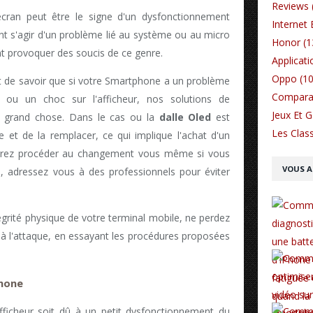
Reviews 
écran peut être le signe d'un dysfonctionnement
Internet 
nt s'agir d'un problème lié au système ou au micro
Honor (1
ent provoquer des soucis de ce genre.
Applicati
Oppo (10
tant de savoir que si votre Smartphone a un problème
Comparat
 ou un choc sur l'afficheur, nos solutions de
Jeux Et 
à grand chose. Dans le cas ou la
dalle Oled
est
Les Class
et de la remplacer, ce qui implique l'achat d'un
rrez procéder au changement vous même si vous
VOUS A
re, adressez vous à des professionnels pour éviter
tégrité physique de votre terminal mobile, ne perdez
à l'attaque, en essayant les procédures proposées
phone
fficheur soit dû à un petit dysfonctionnement du