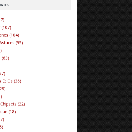
RIES
57)
 (107)
nes (104)
Astuces (95)
)
 (63)
)
37)
 Et Os (36)
(28)
6)
Chipsets (22)
ique (18)
17)
5)