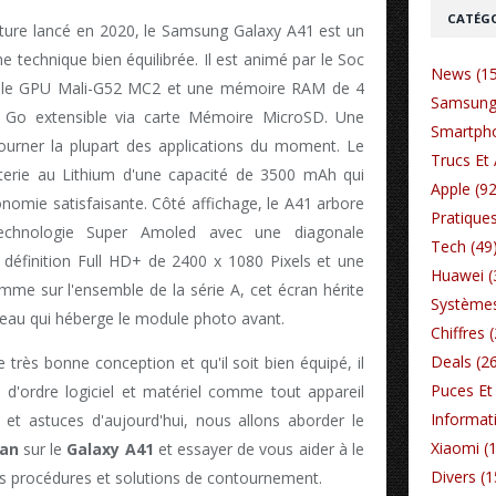
CATÉGO
ture lancé en 2020, le Samsung Galaxy A41 est un
che technique bien équilibrée. Il est animé par le Soc
News (1
ar le GPU Mali-G52 MC2 et une mémoire RAM de 4
Samsung
 Go extensible via carte Mémoire MicroSD. Une
Smartpho
 tourner la plupart des applications du moment. Le
Trucs Et 
terie au Lithium d'une capacité de 3500 mAh qui
Apple (92
tonomie satisfaisante. Côté affichage, le A41 arbore
Pratiques
chnologie Super Amoled avec une diagonale
Tech (49
définition Full HD+ de 2400 x 1080 Pixels et une
Huawei (
mme sur l'ensemble de la série A, cet écran hérite
Systèmes
eau qui héberge le module photo avant.
Chiffres 
Deals (2
ne très bonne conception et qu'il soit bien équipé, il
Puces Et 
s d'ordre logiciel et matériel comme tout appareil
Informat
 et astuces d'aujourd'hui, nous allons aborder le
Xiaomi (
ran
sur le
Galaxy A41
et essayer de vous aider à le
Divers (1
s procédures et solutions de contournement.