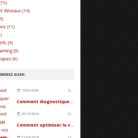
(15)
Et Réseaux (14)
3)
ons (11)
)
ifs (9)
Gaming (9)
iques (6)
IMEREZ AUSSI :
15/02/2026
…
Comment diagnostiquer une batterie d'iPhone fatiguée et quand la remplacer ?
30/10/2024
…
Comment optimiser la vidéo sur vos smartphones : couleurs, prises de vue, et erreurs de débutants
01/04/2024
…