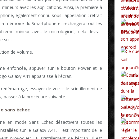
ineurs avec les applications. Ainsi, la première à
éphone, également connu sous l'appellation : retrait
ira la mémoire du Smartphone et rechargera tout les
problème mineur avec le micrologiciel, cela devrait
 suit.
ution de Volume.
me enfoncée, appuyer sur le bouton Power et le
ogo Galaxy A41 apparaisse à l'écran.
 redémarrage, essayer de voir si le scintillement de
as, passer à la procédure suivante.
e sans échec
one en mode Sans Echec désactivera toutes les
installées sur le Galaxy A41. Il est important de le
vent provoquer LE scintillement de l'écran. Il est