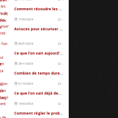
Comment résoudre les problèmes de lenteur d'un PC
17/03/2024
…
Astuces pour sécuriser son appareil Android
06/01/2024
…
Ce que l’on sait aujourd’hui des futurs Galaxy S24
29/11/2023
…
Combien de temps dure la batterie du Galaxy A54 (autonomie) ?
01/10/2023
…
Ce que l’on sait déjà des futurs Galaxy S24
13/03/2023
…
Comment régler le problème de tactile d'écran sur le Galaxy A33 ?