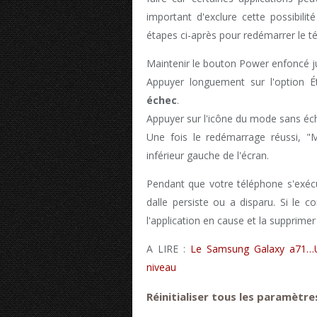
important d'exclure cette possibilit
étapes ci-après pour redémarrer le 
Maintenir le bouton Power enfoncé ju
Appuyer longuement sur l'option É
échec
.
Appuyer sur l'icône du mode sans éc
Une fois le redémarrage réussi, "M
inférieur gauche de l'écran.
Pendant que votre téléphone s'exécut
dalle persiste ou a disparu. Si le 
l'application en cause et la supprimer
A LIRE :
Le Samsung Galaxy a71…
niveau
Réinitialiser tous les paramètres