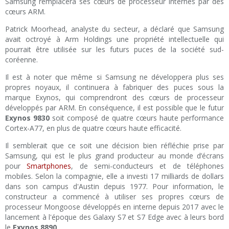
Samsung remplacera ses cœurs de processeur internes par des
cœurs ARM.
Patrick Moorhead, analyste du secteur, a déclaré que Samsung
avait octroyé à Arm Holdings une propriété intellectuelle qui
pourrait être utilisée sur les futurs puces de la société sud-
coréenne.
Il est à noter que même si Samsung ne développera plus ses
propres noyaux, il continuera à fabriquer des puces sous la
marque Exynos, qui comprendront des cœurs de processeur
développés par ARM. En conséquence, il est possible que le futur
Exynos 9830
soit composé de quatre cœurs haute performance
Cortex-A77, en plus de quatre cœurs haute efficacité.
Il semblerait que ce soit une décision bien réfléchie prise par
Samsung, qui est le plus grand producteur au monde d’écrans
pour
Smartphones
, de semi-conducteurs et de téléphones
mobiles. Selon la compagnie, elle a investi 17 milliards de dollars
dans son campus d'Austin depuis 1977. Pour information, le
constructeur a commencé à utiliser ses propres cœurs de
processeur Mongoose développés en interne depuis 2017 avec le
lancement à l'époque des Galaxy S7 et S7 Edge avec à leurs bord
le
Exynos 8890
.