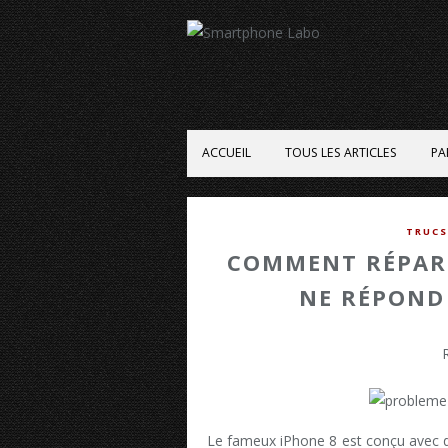
ACCUEIL
TOUS LES ARTICLES
PA
TRUCS
COMMENT RÉPARE
NE RÉPOND 
Le fameux iPhone 8 est conçu avec