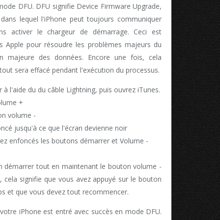
 mode DFU. DFU signifie Device Firmware Upgrade,
 dans lequel l'iPhone peut toujours communiquer
ns activer le chargeur de démarrage. Ceci est
ens Apple pour résoudre les problèmes majeurs du
n majeure des données. Encore une fois, cela
tout sera effacé pendant l'exécution du processus.
 à l'aide du du câble Lightning, puis ouvrez iTunes.
olume +
on volume -
cé jusqu'à ce que l'écran devienne noir
enez enfoncés les boutons démarrer et Volume -
n démarrer tout en maintenant le bouton volume -
, cela signifie que vous avez appuyé sur le bouton
s et que vous devez tout recommencer.
que votre iPhone est entré avec succès en mode DFU.