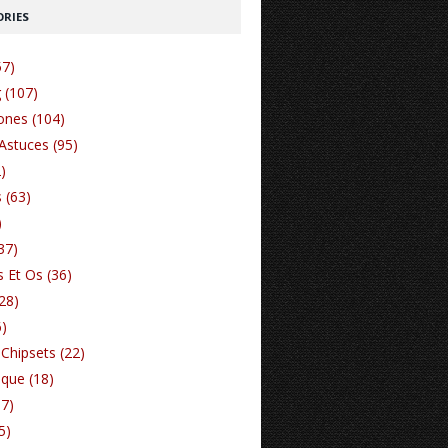
RIES
57)
 (107)
nes (104)
Astuces (95)
)
 (63)
)
37)
 Et Os (36)
(28)
6)
Chipsets (22)
ique (18)
17)
5)