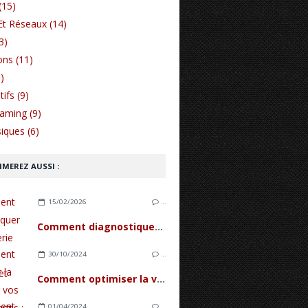
(15)
Et Réseaux (14)
3)
ons (11)
)
ifs (9)
Gaming (9)
iques (6)
IMEREZ AUSSI :
15/02/2026
…
Comment diagnostiquer une batterie d'iPhone fatiguée et quand la remplacer ?
30/10/2024
…
Comment optimiser la vidéo sur vos smartphones : couleurs, prises de vue, et erreurs de débutants
01/04/2024
…