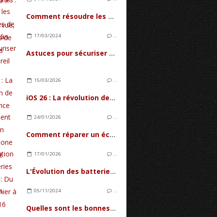
Comment résoudre les problèmes de lenteur d'un PC
17/03/2024
…
Astuces pour sécuriser son appareil Android
15/03/2026
…
iOS 26 : La révolution de l'Intelligence Intuitive
24/01/2026
…
Comment réparer un écran iPhone 17 avec le tactile en panne ?
17/01/2026
…
L'Évolution des batteries d'iPhone : Du tout premier à l'iPhone 16
05/11/2024
…
Quelles sont les bonnes raisons d'acheter un iPhone 13 Pro Max en 2024 ?