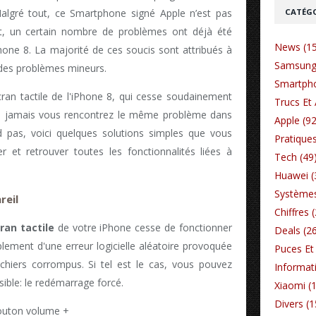
CATÉGO
algré tout, ce Smartphone signé Apple n’est pas
t, un certain nombre de problèmes ont déjà été
News (1
iPhone 8. La majorité de ces soucis sont attribués à
Samsung
t des problèmes mineurs.
Smartpho
ran tactile de l'iPhone 8, qui cesse soudainement
Trucs Et 
Si jamais vous rencontrez le même problème dans
Apple (92
d pas, voici quelques solutions simples que vous
Pratiques
et retrouver toutes les fonctionnalités liées à
Tech (49
Huawei (
Systèmes
reil
Chiffres 
ran tactile
de votre iPhone cesse de fonctionner
Deals (2
plement d'une erreur logicielle aléatoire provoquée
Puces Et 
ichiers corrompus. Si tel est le cas, vous pouvez
Informat
sible: le redémarrage forcé.
Xiaomi (
Divers (1
bouton volume +