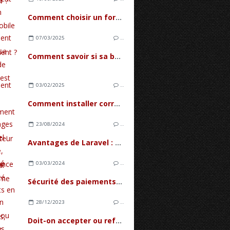
Comment choisir un forfait mobile sans engagement ?
07/03/2025
…
Comment savoir si sa batterie de Zenfone est morte ?
03/02/2025
…
Comment installer correctement un amplificateur de signal mobile par vous-même
23/08/2024
…
Avantages de Laravel : Simplicité, Performance et Sécurité
03/03/2024
…
Sécurité des paiements en ligne : méthodes, risques et prévention
28/12/2023
…
Doit-on accepter ou refuser les cookies ?