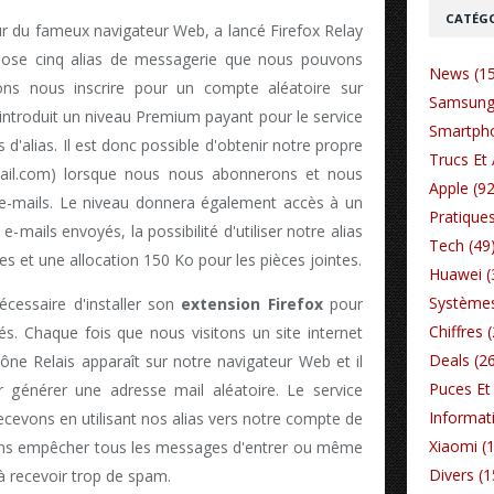
CATÉGO
eur du fameux navigateur Web, a lancé Firefox Relay
opose cinq alias de messagerie que nous pouvons
News (1
ons nous inscrire pour un compte aléatoire sur
Samsung
 introduit un niveau Premium payant pour le service
Smartpho
d'alias. Il est donc possible d'obtenir notre propre
Trucs Et 
il.com) lorsque nous nous abonnerons et nous
Apple (92
'e-mails. Le niveau donnera également accès à un
Pratiques
e-mails envoyés, la possibilité d'utiliser notre alias
Tech (49
et une allocation 150 Ko pour les pièces jointes.
Huawei (
Systèmes
écessaire d'installer son
extension Firefox
pour
Chiffres 
tés. Chaque fois que nous visitons un site internet
Deals (2
ône Relais apparaît sur notre navigateur Web et il
Puces Et 
r générer une adresse mail aléatoire. Le service
Informat
cevons en utilisant nos alias vers notre compte de
Xiaomi (
rons empêcher tous les messages d'entrer ou même
Divers (1
à recevoir trop de spam.