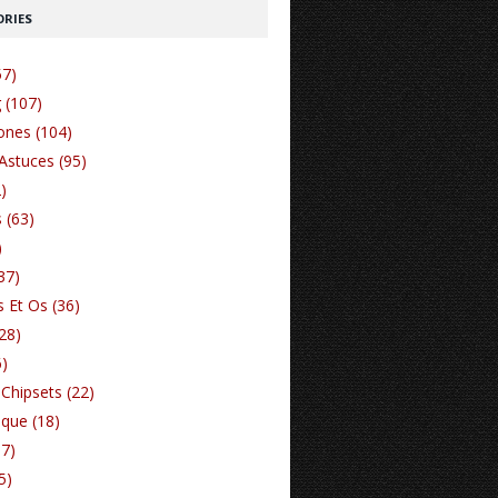
RIES
57)
 (107)
nes (104)
Astuces (95)
)
 (63)
)
37)
 Et Os (36)
(28)
6)
Chipsets (22)
ique (18)
17)
5)