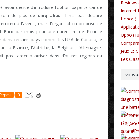
Reviews 
é avoir décidé d'introduire l'option payante car de
Internet 
besoin de plus de
cinq alias
. Il n'a pas déclaré
Honor (1
mium à l'avenir, mais l'organisation propose ce
Applicati
1 Euro
par mois pour une durée limitée. Pour le
Oppo (10
ue dans certains pays comme les USA, le Canada, le
Comparat
our, la
France
, l'Autriche, la Belgique, l'Allemagne,
Jeux Et 
vrait pas tarder à arriver dans d'autres régions du
Les Class
VOUS A
Repost
0