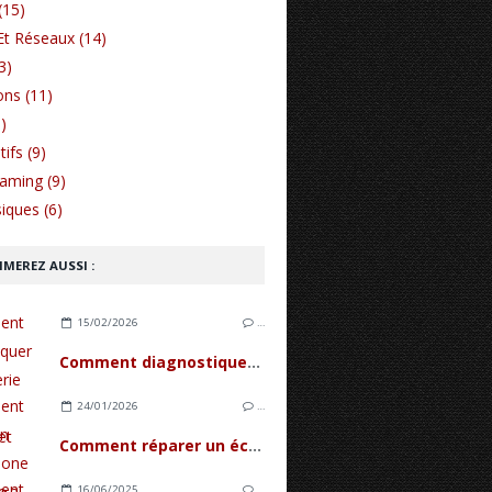
(15)
Et Réseaux (14)
3)
ons (11)
)
ifs (9)
Gaming (9)
iques (6)
IMEREZ AUSSI :
15/02/2026
…
Comment diagnostiquer une batterie d'iPhone fatiguée et quand la remplacer ?
24/01/2026
…
Comment réparer un écran iPhone 17 avec le tactile en panne ?
16/06/2025
…