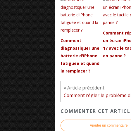
Comment rép
Comment
un écran iPh
diagnostiquer une
17 avec le tac
batterie d'iPhone
en panne ?
fatiguée et quand
la remplacer ?
« Article précédent
COMMENTER CET ARTICL
Ajouter un commentaire