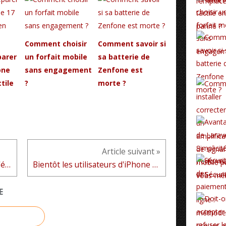
Comment choisir
Comment savoir si
arer
un forfait mobile
sa batterie de
one
sans engagement
Zenfone est
tile
?
morte ?
Article suivant »
Comment régler le problème d'écran qui reste noir sur Oppo Reno 4
Bientôt les utilisateurs d'iPhone pourront réparer leurs Smartphones à la maison
E