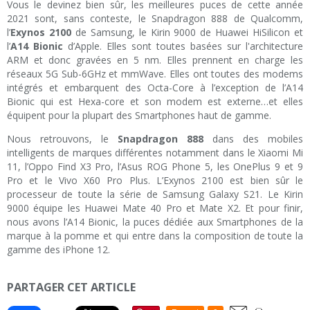
Vous le devinez bien sûr, les meilleures puces de cette année
2021 sont, sans conteste, le Snapdragon 888 de Qualcomm,
l’
Exynos 2100
de Samsung, le Kirin 9000 de Huawei HiSilicon et
l’
A14 Bionic
d’Apple. Elles sont toutes basées sur l'architecture
ARM et donc gravées en 5 nm. Elles prennent en charge les
réseaux 5G Sub-6GHz et mmWave. Elles ont toutes des modems
intégrés et embarquent des Octa-Core à l’exception de l’A14
Bionic qui est Hexa-core et son modem est externe…et elles
équipent pour la plupart des Smartphones haut de gamme.
Nous retrouvons, le
Snapdragon 888
dans des mobiles
intelligents de marques différentes notamment dans le Xiaomi Mi
11, l’Oppo Find X3 Pro, l’Asus ROG Phone 5, les OnePlus 9 et 9
Pro et le Vivo X60 Pro Plus. L’Exynos 2100 est bien sûr le
processeur de toute la série de Samsung Galaxy S21. Le Kirin
9000 équipe les Huawei Mate 40 Pro et Mate X2. Et pour finir,
nous avons l’A14 Bionic, la puces dédiée aux Smartphones de la
marque à la pomme et qui entre dans la composition de toute la
gamme des iPhone 12.
PARTAGER CET ARTICLE