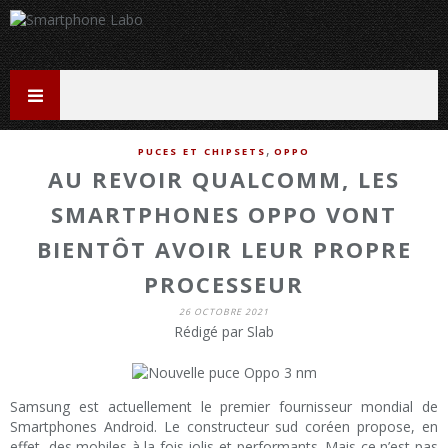
,
PUCES ET CHIPSETS
OPPO
AU REVOIR QUALCOMM, LES
SMARTPHONES OPPO VONT
BIENTÔT AVOIR LEUR PROPRE
PROCESSEUR
26 OCTOBRE 2021
Rédigé par Slab
Samsung est actuellement le premier fournisseur mondial de
Smartphones Android. Le constructeur sud coréen propose, en
effet, des mobiles à la fois jolis et performants. Mais ce n’est pas